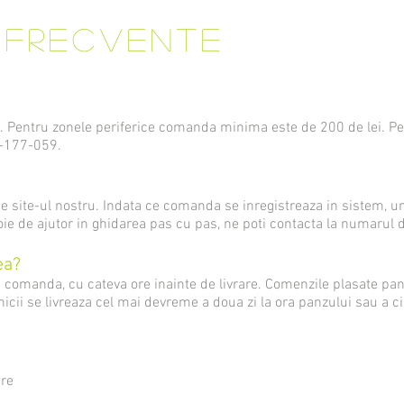
i frecvente
va. Pentru zonele periferice comanda minima este de 200 de lei. Pe
1-177-059.
e site-ul nostru. Indata ce comanda se inregistreaza in sistem, un
ie de ajutor in ghidarea pas cu pas, ne poti contacta la numarul
ea?
a comanda, cu cateva ore inainte de livrare. Comenzile plasate pan
nicii se livreaza cel mai devreme a doua zi la ora panzului sau a ci
are