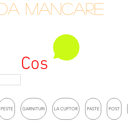
nda mancare
Cos
PESTE
GARNITURI
LA CUPTOR
PASTE
POST