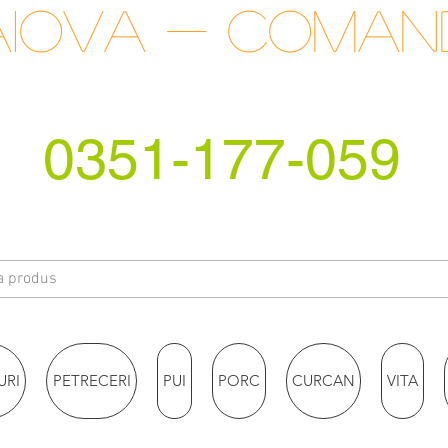
raiova - coma
0351-177-059
URI
PETRECERI
PUI
PORC
CURCAN
VITA