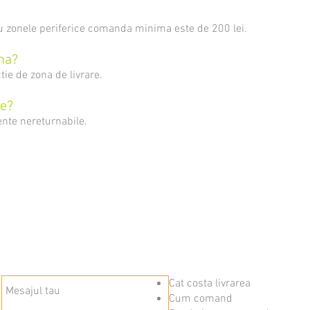
ru zonele periferice comanda minima este de 200 lei.
ma?
ie de zona de livrare.
le?
iente nereturnabile.
Cat costa livrarea
Cum comand