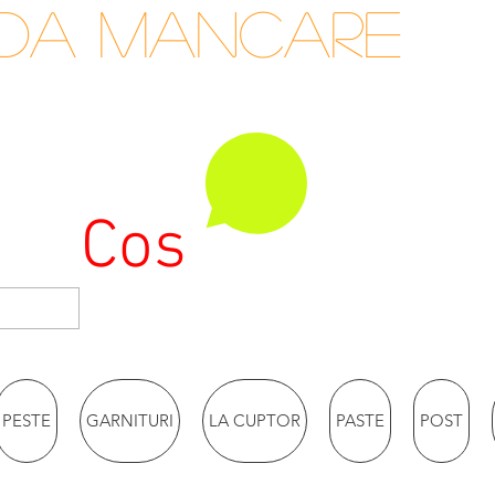
nda mancare
Cos
PESTE
GARNITURI
LA CUPTOR
PASTE
POST