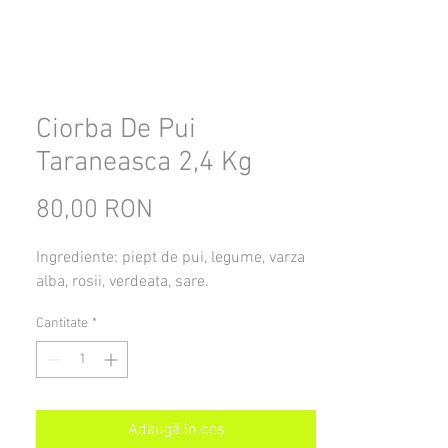
Ciorba De Pui
Taraneasca 2,4 Kg
80,00 RON
Preț
Ingrediente: piept de pui, legume, varza
alba, rosii, verdeata, sare.
Cantitate
*
Adaugă în coș