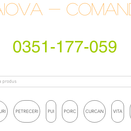
raiova - coma
0351-177-059
URI
PETRECERI
PUI
PORC
CURCAN
VITA