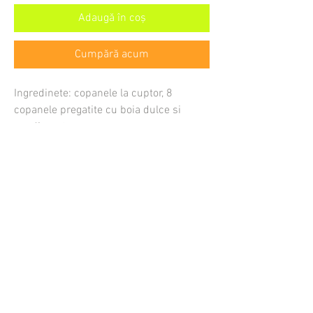
Adaugă în coș
Cumpără acum
Ingredinete: copanele la cuptor, 8
copanele pregatite cu boia dulce si
condimente.
Cat costa livrarea
Cum comand
Cand ajunge comanda mea
Cum platesc
Unde livrati
Care este comanda minima
In ce se livreaza bunatatile
Termeni si Conditii
Politica GDPR