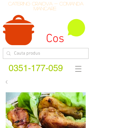
catering craiova - comanda
mancare
Cos
0351-177-059