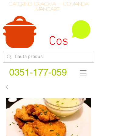
catering craiova - comanda
mancare
Cos
0351-177-059