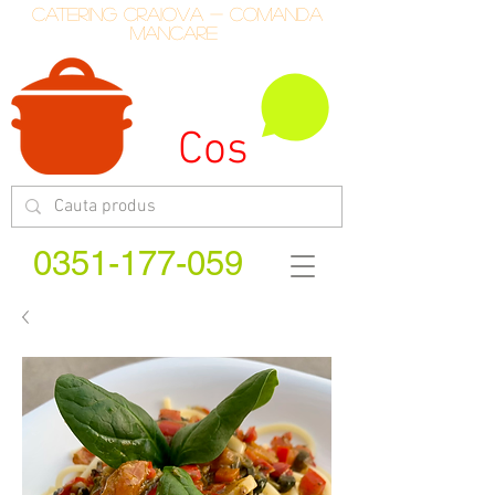
catering craiova - comanda
mancare
Cos
0351-177-059