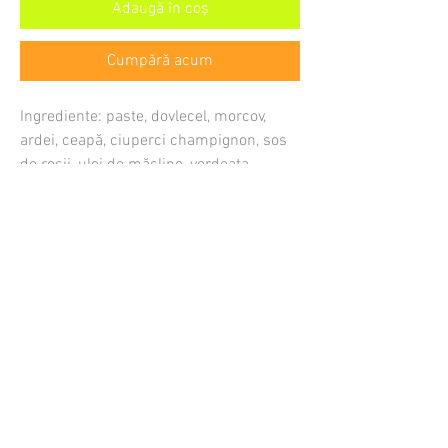
Adaugă în coș
Cumpără acum
Ingrediente: paste, dovlecel, morcov,
ardei, ceapă, ciuperci champignon, sos
de roșii, ulei de măsline, verdeata,
usturoi.
Cat costa livrarea
Cum comand
Cand ajunge comanda mea
Cum platesc
Unde livrati
Care este comanda minima
In ce se livreaza bunatatile
Termeni si Conditii
Politica GDPR
Politica Cookie