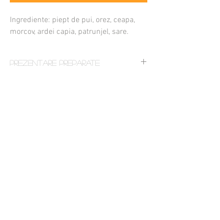
Ingrediente: piept de pui, orez, ceapa,
morcov, ardei capia, patrunjel, sare.
Prezentare Preparate
Preparatul se livreaza in recipiente speciale,
nereturnabile si este posibil sa arate diferit fata
de pozele de prezentare.
Cat costa livrarea
Cum comand
Cand ajunge comanda mea
Cum platesc
Unde livrati
Care este comanda minima
In ce se livreaza bunatatile
Termeni si Conditii
Politica GDPR
Politica Cookie