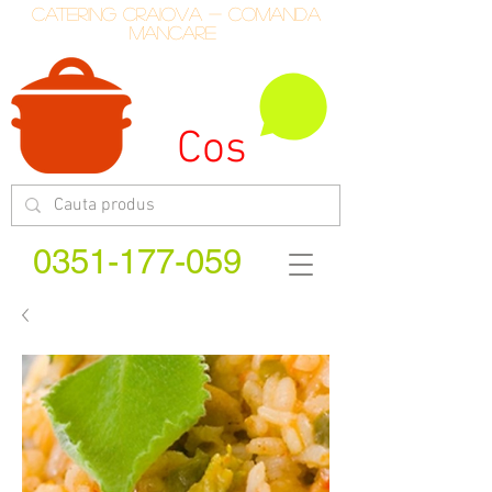
catering craiova - comanda
mancare
Cos
0351-177-059