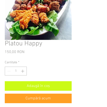
Platou Happy
150,00 RON
Preț
Cantitate
*
Adaugă în coș
Cumpără acum