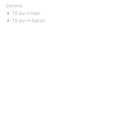
Contine:
10 pui crispy,
10 pui in bacon,
10 bulete cascaval si
18 chiftelute porc.
Aproximativ 1.700 kg.
Cat costa livrarea
Cum comand
Cand ajunge comanda mea
Cum platesc
Unde livrati
Care este comanda minima
In ce se livreaza bunatatile
Termeni si Conditii
Politica GDPR
Politica Cookie