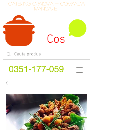
catering craiova - comanda
mancare
Cos
0351-177-059