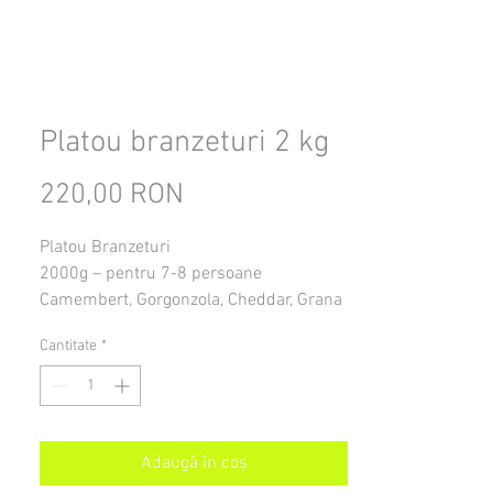
Platou branzeturi 2 kg
220,00 RON
Preț
Platou Branzeturi
2000g – pentru 7-8 persoane
Camembert, Gorgonzola, Cheddar, Grana
Padano, Emmental, struguri, nuci, alune,
Cantitate
*
stafide, grisine cu rozmarin
Adaugă în coș