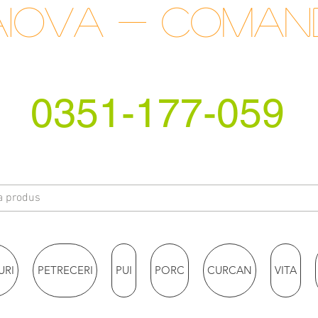
raiova - coma
0351-177-059
URI
PETRECERI
PUI
PORC
CURCAN
VITA