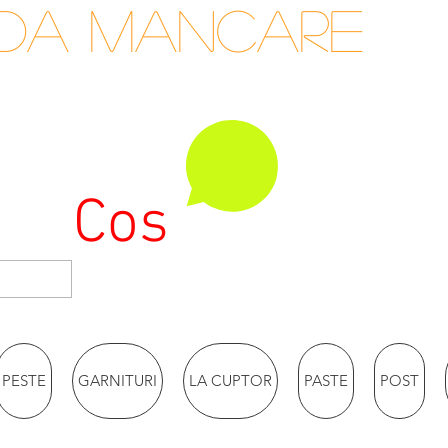
nda mancare
Cos
PESTE
GARNITURI
LA CUPTOR
PASTE
POST