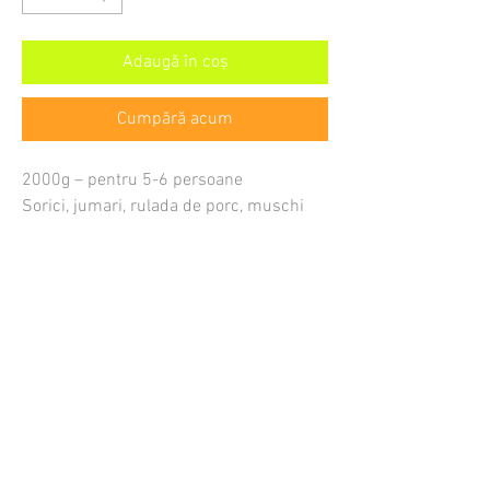
Adaugă în coș
Cumpără acum
2000g – pentru 5-6 persoane
Sorici, jumari, rulada de porc, muschi
file afumat, slanina, salam sibiu,
telemea,masline negre si verzi, rosii,
castraveti, carnaciori.
Cat costa livrarea
Cum comand
Cand ajunge comanda mea
Cum platesc
Unde livrati
Care este comanda minima
In ce se livreaza bunatatile