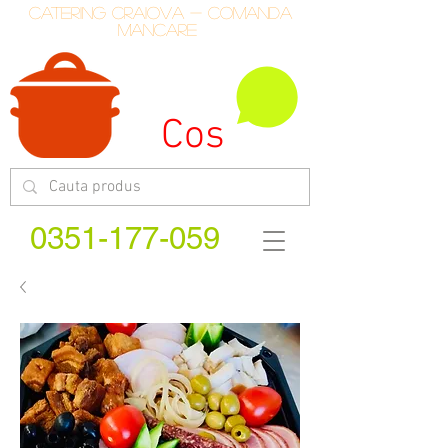
catering craiova - comanda
mancare
Cos
0351-177-059