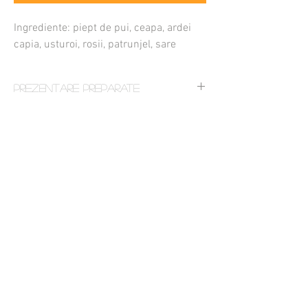
Ingrediente: piept de pui, ceapa, ardei
capia, usturoi, rosii, patrunjel, sare
Prezentare Preparate
Preparatul se livreaza in recipiente speciale,
nereturnabile si este posibil sa arate diferit fata
de pozele de prezentare.
Cat costa livrarea
Cum comand
Cand ajunge comanda mea
Cum platesc
Unde livrati
Care este comanda minima
In ce se livreaza bunatatile
Termeni si Conditii
Politica GDPR
Politica Cookie