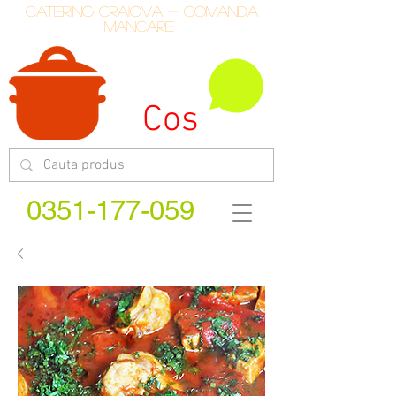
catering craiova - comanda
mancare
Cos
0351-177-059