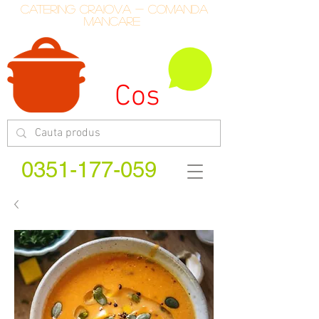
catering craiova - comanda
mancare
Cos
0351-177-059