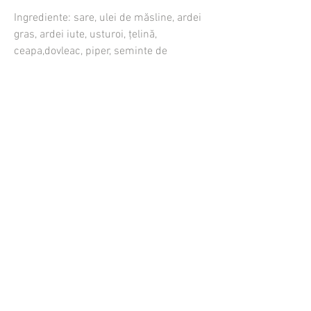
Ingrediente: sare, ulei de măsline, ardei
gras, ardei iute, usturoi, ţelină,
ceapa,dovleac, piper, seminte de
dovleac.
Cat costa livrarea
Cum comand
Cand ajunge comanda mea
Cum platesc
Unde livrati
Care este comanda minima
In ce se livreaza bunatatile
Termeni si Conditii
Politica GDPR
Politica Cookie